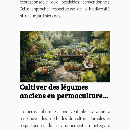
écoresponsable aux pesticides conventionnels.
Cette approche, respectueuse de la biodiversité,
offre aux jardiniers des...
Cultiver des légumes
anciens en permaculture
techniques et variétés pour
un jardin durable
La permaculture est une véritable invitation à
redécouvrir les méthodes de culture durables et
respectueuses de l'environnement. En intégrant