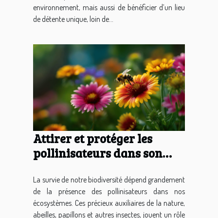
environnement, mais aussi de bénéficier d’un lieu
de détente unique, loin de...
Attirer et protéger les
pollinisateurs dans son
jardin pratiques naturelles
pour un écosystème
La survie de notre biodiversité dépend grandement
de la présence des pollinisateurs dans nos
florissant
écosystèmes. Ces précieux auxiliaires de la nature,
abeilles, papillons et autres insectes, jouent un rôle