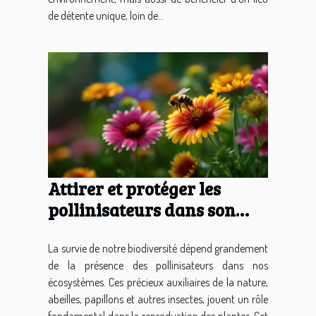
de détente unique, loin de...
Attirer et protéger les
pollinisateurs dans son
jardin pratiques naturelles
pour un écosystème
La survie de notre biodiversité dépend grandement
de la présence des pollinisateurs dans nos
florissant
écosystèmes. Ces précieux auxiliaires de la nature,
abeilles, papillons et autres insectes, jouent un rôle
fondamental dans la reproduction des plantes. Cet