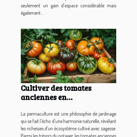
seulement un gain d'espace considérable mais
également...
Cultiver des tomates
anciennes en
permaculture les secrets
d'un potager durable
La permaculture est une philosophie de jardinage
qui se fait l'écho d'une harmonie naturelle, révélant
les richesses d'un écosystème cultivé avec sagesse.
Parmi les trésors du potager, les tomates anciennes