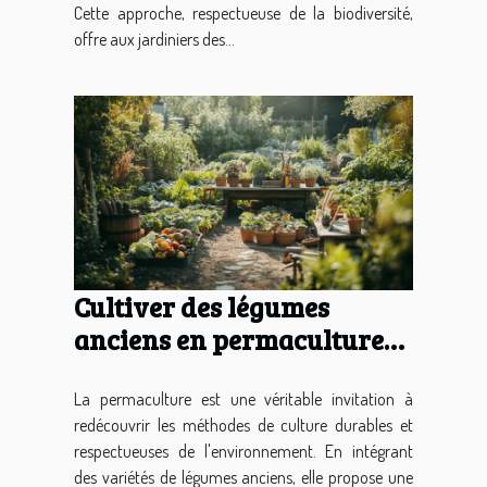
Cette approche, respectueuse de la biodiversité,
offre aux jardiniers des...
Cultiver des légumes
anciens en permaculture
techniques et variétés pour
un jardin durable
La permaculture est une véritable invitation à
redécouvrir les méthodes de culture durables et
respectueuses de l'environnement. En intégrant
des variétés de légumes anciens, elle propose une