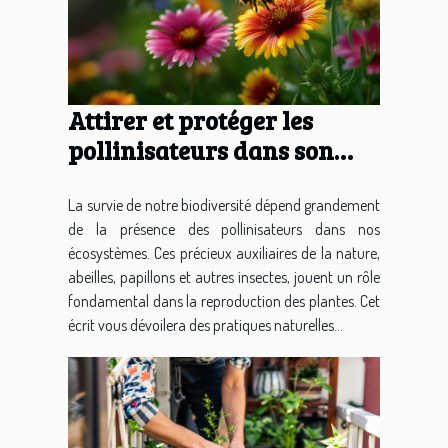
Attirer et protéger les
pollinisateurs dans son
jardin pratiques naturelles
pour un écosystème
La survie de notre biodiversité dépend grandement
de la présence des pollinisateurs dans nos
florissant
écosystèmes. Ces précieux auxiliaires de la nature,
abeilles, papillons et autres insectes, jouent un rôle
fondamental dans la reproduction des plantes. Cet
écrit vous dévoilera des pratiques naturelles...