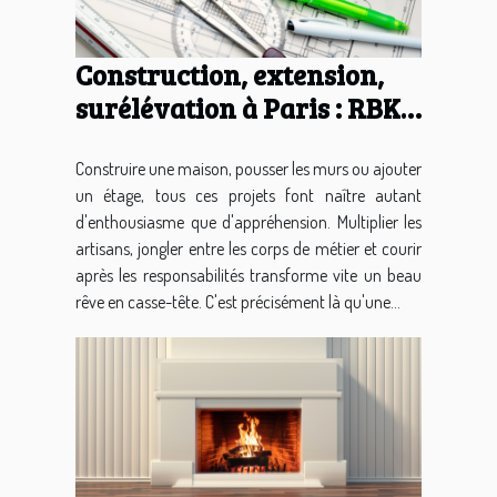
Construction, extension,
surélévation à Paris : RBK
Bâtiment, l'entreprise du
bâtiment qui pilote votre
Construire une maison, pousser les murs ou ajouter
un étage, tous ces projets font naître autant
projet de A à Z
d'enthousiasme que d'appréhension. Multiplier les
artisans, jongler entre les corps de métier et courir
après les responsabilités transforme vite un beau
rêve en casse-tête. C'est précisément là qu'une...