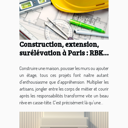
Construction, extension,
surélévation à Paris : RBK
Bâtiment, l'entreprise du
bâtiment qui pilote votre
Construire une maison, pousser les murs ou ajouter
un étage, tous ces projets font naître autant
projet de A à Z
d'enthousiasme que d'appréhension. Multiplier les
artisans, jongler entre les corps de métier et courir
après les responsabilités transforme vite un beau
rêve en casse-tête. C'est précisément là qu'une...