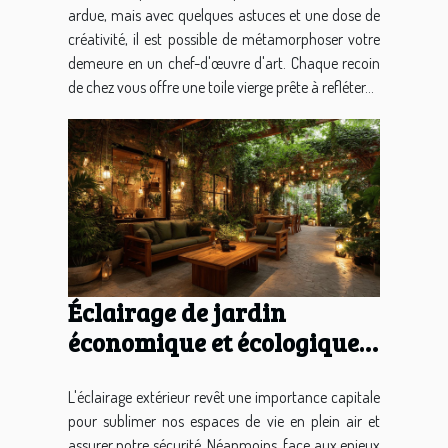
ardue, mais avec quelques astuces et une dose de
créativité, il est possible de métamorphoser votre
demeure en un chef-d'œuvre d'art. Chaque recoin
de chez vous offre une toile vierge prête à refléter...
Éclairage de jardin
économique et écologique
solutions pour un extérieur
lumineux et durable
L'éclairage extérieur revêt une importance capitale
pour sublimer nos espaces de vie en plein air et
assurer notre sécurité. Néanmoins, face aux enjeux