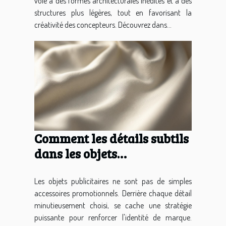
voie à des formes architecturales inédites et à des
structures plus légères, tout en favorisant la
créativité des concepteurs. Découvrez dans...
Comment les détails subtils
dans les objets
publicitaires renforcent-ils
l'identité de marque ?
Les objets publicitaires ne sont pas de simples
accessoires promotionnels. Derrière chaque détail
minutieusement choisi, se cache une stratégie
puissante pour renforcer l'identité de marque.