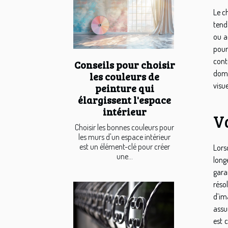
Le c
tend
ou a
pour
cont
Conseils pour choisir
domi
les couleurs de
visu
peinture qui
élargissent l'espace
intérieur
Va
Choisir les bonnes couleurs pour
les murs d'un espace intérieur
est un élément-clé pour créer
Lors
une...
long
gara
réso
d’ima
assu
est 