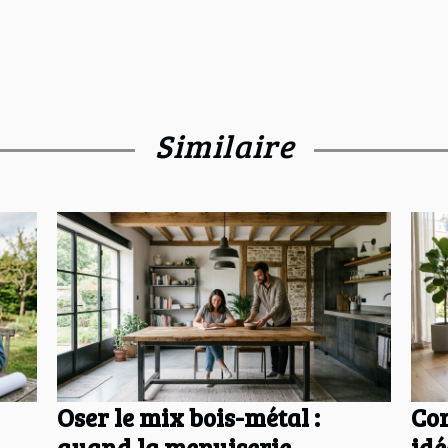
Similaire
Oser le mix bois-métal :
Com
quand la menuiserie
idé