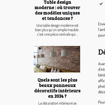
Table design
moderne : où trouver
des modèles uniques
et tendances ?
Envi
Une table design moderne est
l’am
bien plus qu’un simple meuble :
c’est une pièce centrale qui...
pour 
D
Avan
d’in
béné
Quels sont les plus
affi
beaux panneaux
phot
décoratifs intérieurs
déco
en 2024 ?
Pour
La décoration intérieure se