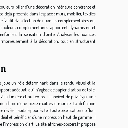
couleurs, pilier d’une décoration intérieure cohérente et
co déjà présente dans l’espace : murs, mobilier, textiles
que facilite la sélection de nuances complémentaires ou,
es couleurs complémentaires apportent dynamisme et
forcent la sensation d’unité. Analyser les nuances
harmonieusement à la décoration, tout en structurant
on
he joue un rôle déterminant dans le rendu visuel et la
port adéquat, qu’il s’agisse de papier d’art ou de toile,
 à la lumière et au temps. Il convient de privilégier une
u choix d’une pièce maîtresse murale. La définition
e révèle capitale pour éviter toute pixellisation ou flou,
t idéal et bénéficier d’une impression haut de gamme, il
e l’impression d’art. Le site
affiches-posters.fr
propose