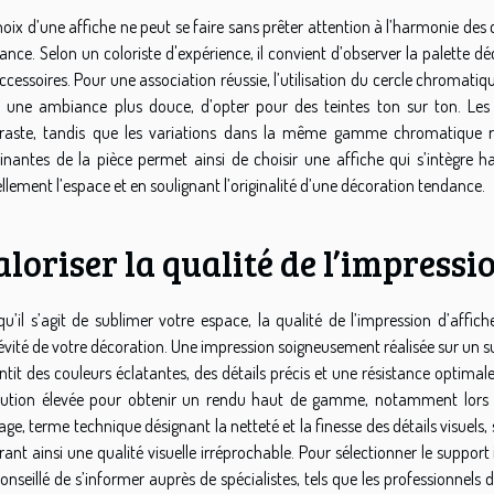
hoix d’une affiche ne peut se faire sans prêter attention à l’harmonie des 
ance. Selon un coloriste d'expérience, il convient d’observer la palette dé
ccessoires. Pour une association réussie, l’utilisation du cercle chromati
 une ambiance plus douce, d’opter pour des teintes ton sur ton. L
raste, tandis que les variations dans la même gamme chromatique ren
nantes de la pièce permet ainsi de choisir une affiche qui s’intègre 
ellement l’espace et en soulignant l’originalité d’une décoration tendance.
loriser la qualité de l’impressi
qu’il s’agit de sublimer votre espace, la qualité de l’impression d’affic
évité de votre décoration. Une impression soigneusement réalisée sur un sup
ntit des couleurs éclatantes, des détails précis et une résistance optimale
lution élevée pour obtenir un rendu haut de gamme, notamment lors d
ge, terme technique désignant la netteté et la finesse des détails visuels, s
rant ainsi une qualité visuelle irréprochable. Pour sélectionner le suppor
conseillé de s’informer auprès de spécialistes, tels que les professionnels d