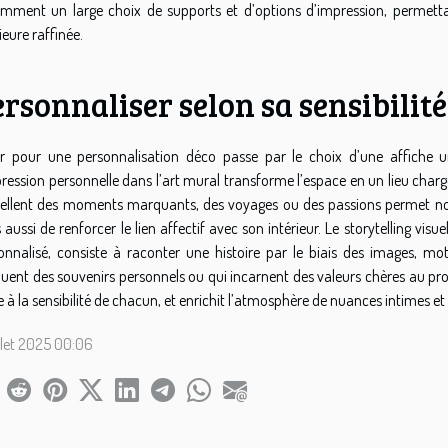
mment un large choix de supports et d’options d’impression, permetta
ieure raffinée.
rsonnaliser selon sa sensibilité
r pour une personnalisation déco passe par le choix d’une affiche un
pression personnelle dans l’art mural transforme l’espace en un lieu charg
ellent des moments marquants, des voyages ou des passions permet no
 aussi de renforcer le lien affectif avec son intérieur. Le storytelling visu
onnalisé, consiste à raconter une histoire par le biais des images, mot
uent des souvenirs personnels ou qui incarnent des valeurs chères au pr
e à la sensibilité de chacun, et enrichit l’atmosphère de nuances intimes et 
illet 2025 00:06