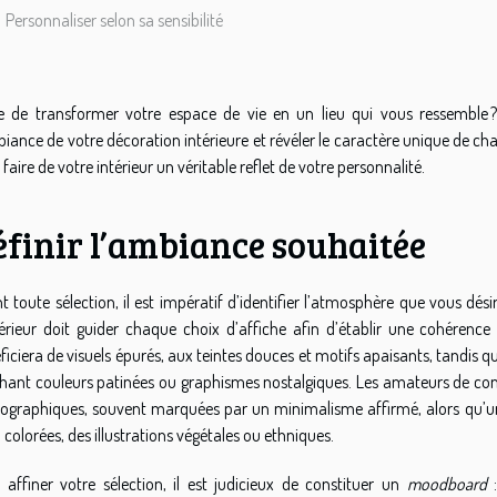
Personnaliser selon sa sensibilité
e de transformer votre espace de vie en un lieu qui vous ressemble 
biance de votre décoration intérieure et révéler le caractère unique de cha
faire de votre intérieur un véritable reflet de votre personnalité.
éfinir l’ambiance souhaitée
t toute sélection, il est impératif d’identifier l’atmosphère que vous dés
térieur doit guider chaque choix d’affiche afin d’établir une cohérence
ficiera de visuels épurés, aux teintes douces et motifs apaisants, tandis q
chant couleurs patinées ou graphismes nostalgiques. Les amateurs de co
ographiques, souvent marquées par un minimalisme affirmé, alors qu’un 
 colorées, des illustrations végétales ou ethniques.
 affiner votre sélection, il est judicieux de constituer un
moodboard
: