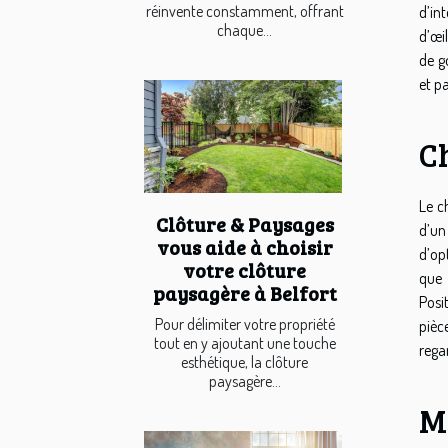
réinvente constamment, offrant
d’in
chaque...
d’œi
de g
et pa
C
Le c
Clôture & Paysages
d’un
vous aide à choisir
d’op
votre clôture
que 
paysagère à Belfort
Posi
Pour délimiter votre propriété
pièc
tout en y ajoutant une touche
rega
esthétique, la clôture
paysagère...
M