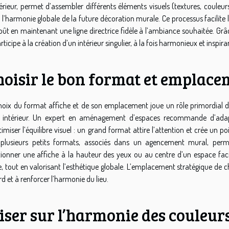
térieur, permet d’assembler différents éléments visuels (textures, couleur
l l’harmonie globale de la future décoration murale. Ce processus facilite la
oût en maintenant une ligne directrice fidèle à l’ambiance souhaitée. Grâ
rticipe à la création d’un intérieur singulier, à la fois harmonieux et inspira
hoisir le bon format et emplace
hoix du format affiche et de son emplacement joue un rôle primordial d
 intérieur. Un expert en aménagement d’espaces recommande d’adap
timiser l’équilibre visuel : un grand format attire l’attention et crée un 
plusieurs petits formats, associés dans un agencement mural, perm
tionner une affiche à la hauteur des yeux ou au centre d’un espace facil
e, tout en valorisant l’esthétique globale. L’emplacement stratégique de 
rd et à renforcer l’harmonie du lieu.
iser sur l’harmonie des couleur