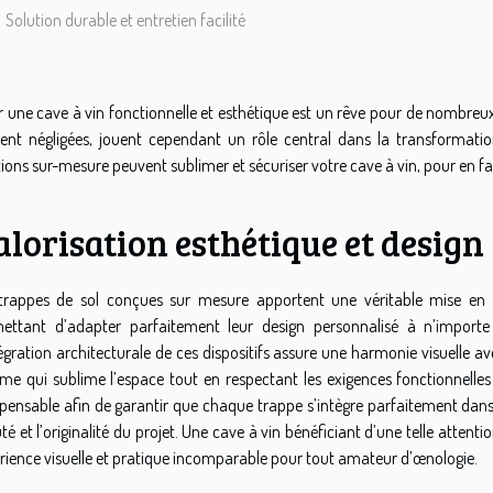
Solution durable et entretien facilité
r une cave à vin fonctionnelle et esthétique est un rêve pour de nombreu
ent négligées, jouent cependant un rôle central dans la transformati
tions sur-mesure peuvent sublimer et sécuriser votre cave à vin, pour en fai
lorisation esthétique et design
trappes de sol conçues sur mesure apportent une véritable mise en va
ettant d’adapter parfaitement leur design personnalisé à n’importe 
tégration architecturale de ces dispositifs assure une harmonie visuelle ave
e qui sublime l’espace tout en respectant les exigences fonctionnelles 
spensable afin de garantir que chaque trappe s’intègre parfaitement dans l
é et l’originalité du projet. Une cave à vin bénéficiant d’une telle attentio
rience visuelle et pratique incomparable pour tout amateur d’œnologie.