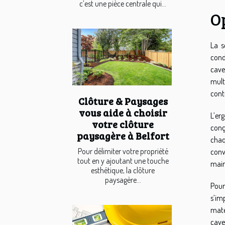
c’est une pièce centrale qui...
Op
La s
cond
cave
mult
contr
Clôture & Paysages
vous aide à choisir
L’er
votre clôture
conç
paysagère à Belfort
chaq
Pour délimiter votre propriété
conv
tout en y ajoutant une touche
main
esthétique, la clôture
paysagère...
Pour
s’im
maté
cave