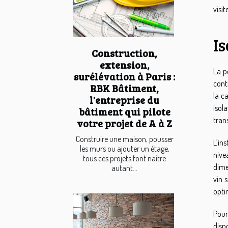
visit
Is
Construction,
extension,
La p
surélévation à Paris :
cont
RBK Bâtiment,
la c
l'entreprise du
isol
bâtiment qui pilote
tran
votre projet de A à Z
Construire une maison, pousser
L’in
les murs ou ajouter un étage,
nive
tous ces projets font naître
dime
autant...
vin 
opti
Pour
disp