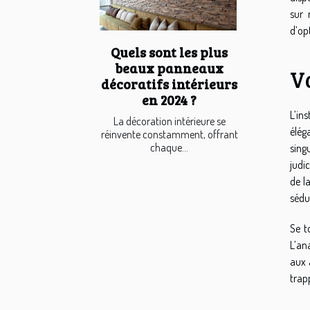
sur 
d’op
Quels sont les plus
beaux panneaux
Va
décoratifs intérieurs
en 2024 ?
L’in
La décoration intérieure se
élég
réinvente constamment, offrant
chaque...
sing
judi
de l
sédui
Se t
L’an
aux 
trapp