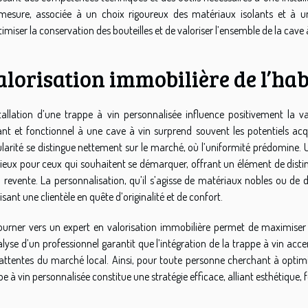
mesure, associée à un choix rigoureux des matériaux isolants et à un
timiser la conservation des bouteilles et de valoriser l’ensemble de la cave à
lorisation immobilière de l’hab
stallation d’une trappe à vin personnalisée influence positivement la 
ant et fonctionnel à une cave à vin surprend souvent les potentiels acq
ularité se distingue nettement sur le marché, où l’uniformité prédomine.
cieux pour ceux qui souhaitent se démarquer, offrant un élément de distin
a revente. La personnalisation, qu’il s’agisse de matériaux nobles ou de
sant une clientèle en quête d’originalité et de confort.
ourner vers un expert en valorisation immobilière permet de maximiser l
alyse d’un professionnel garantit que l’intégration de la trappe à vin acc
attentes du marché local. Ainsi, pour toute personne cherchant à optimis
e à vin personnalisée constitue une stratégie efficace, alliant esthétique, f