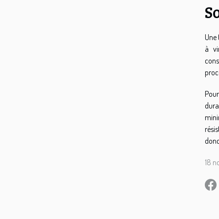
So
Une 
à vi
cons
proc
Pour
dura
mini
rési
donc
18 n