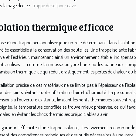
ez la page dédiée :
trappe de sol pour cave
.
olation thermique efficace
ose d’une trappe personnalisée joue un rôle déterminant dans l’isolatio
rôlée essentielle à la conservation des bouteilles. Une trappe isolante fa
ave et l’extérieur, maintenant ainsi un environnement stable, indispensab
ants utilisés — comme la mousse polyuréthane ou les panneaux composi
smission thermique, ce qui réduit drastiquement les pertes de chaleur ou l
stallation précise de ces matériaux ne se limite pas à l’épaisseur de l’iso
au des joints, évitant toute infiltration d’air et d’humidité. La personna
nsions à l’ouverture existante, limitant les ponts thermiques souvent res
soignée, la température contrôlée se trouve mieux préservée, ce qui favor
males, en évitant les chocs thermiques préjudiciables au vin.
 garantir l’efficacité d’une trappe isolante, il est vivement recommandé 
osant des compétences techniques et des outils nécessaires à une installa