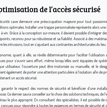
timisation de l’accès sécurisé
écurité cave demeure une préoccupation majeure pour tout passionné 
itions optimales. Installer une trappe personnalisée représente alors une 
 à vin. Grâce à la conception sur-mesure, il devient possible d’intégrer d
ipoints, reconnu pour sa robustesse et sa fiabilité. Associé à des matériau
e les intrusions, tout en s’ajustant aux contraintes architecturales du lieu.
gonomie, quant à elle, se révèle déterminante pour faciliter l’utilisatio
ues pour s’ouvrir sans effort, même lorsqu’elles sont équipées de systè
ue utilisateur, l’ouverture peut être motorisée ou manuelle, et le des
ient également de porter une attention particulière à l’isolation afin de p
tenant un accès sécurisé.
 garantir le respect des normes de sécurité et bénéficier d’une installat
pose. Ce dernier saura conseiller sur le choix des solutions techniques, de l
riau le plus approprié. En consultant des spécialistes, il est possible
 conçues pour répondre à toutes les exigences en termes de sécurité et d’