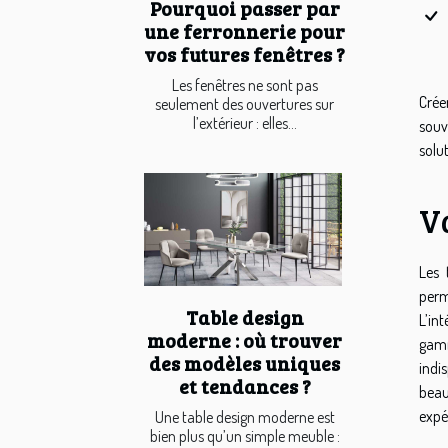
Pourquoi passer par
une ferronnerie pour
vos futures fenêtres ?
Les fenêtres ne sont pas
Crée
seulement des ouvertures sur
l’extérieur : elles...
souv
solu
Va
Les 
perm
Table design
L’in
moderne : où trouver
gamm
des modèles uniques
indi
et tendances ?
beaut
expé
Une table design moderne est
bien plus qu’un simple meuble :