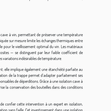
n cave à vin, permettant de préserver une température
briquée sur mesure limite les échanges thermiques entre
le pour le vieillissement optimal du vin. Les matériaux
tes — se distinguent par leur faible coefficient de
es variations indésirables de température.
lant; elle implique également une étanchéité parfaite au
lisation de la trappe permet d’adapter parfaitement ses
ponsables de déperditions. Grâce à une isolation cave à
ise la conservation des bouteilles dans des conditions
de confier cette intervention à un expert en isolation,
tion sans faille. Cet investissement dans une isolation