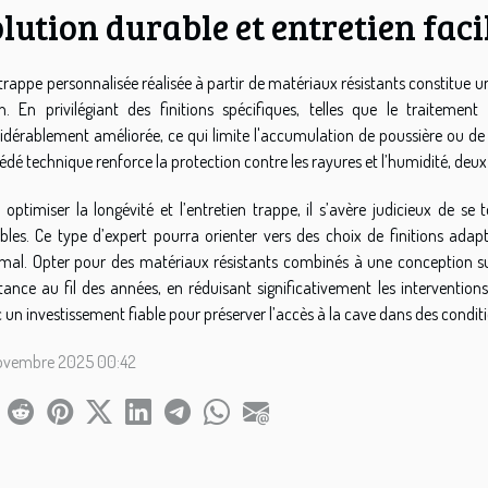
lution durable et entretien faci
trappe personnalisée réalisée à partir de matériaux résistants constitue u
n. En privilégiant des finitions spécifiques, telles que le traitement
idérablement améliorée, ce qui limite l'accumulation de poussière ou de t
édé technique renforce la protection contre les rayures et l’humidité, deu
 optimiser la longévité et l’entretien trappe, il s’avère judicieux de se
bles. Ce type d’expert pourra orienter vers des choix de finitions adap
mal. Opter pour des matériaux résistants combinés à une conception sur 
stance au fil des années, en réduisant significativement les interventi
 un investissement fiable pour préserver l’accès à la cave dans des condit
ovembre 2025 00:42